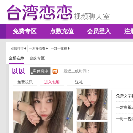
免费专区
点数充值
会员登入
注
业绩排行
一对多收费
一对一收费
全部在線
台妹专区
以以
休息中
最近上线时间 :
免費視訊
进入包厢
送礼
免费文字聊
一对多视
一对一视